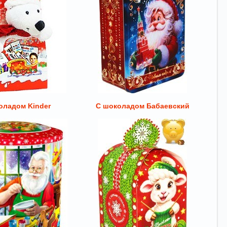
оладом Kinder
С шоколадом Бабаевский