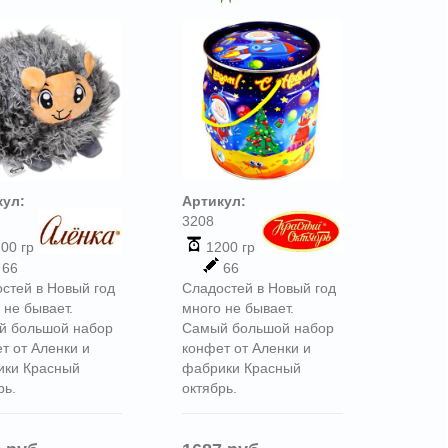
кул:
Артикул:
3208
00 гр
1200 гр
66
66
стей в Новый год
Сладостей в Новый год
 не бывает.
много не бывает.
й большой набор
Самый большой набор
т от Аленки и
конфет от Аленки и
ики Красный
фабрики Красный
рь.
октябрь.