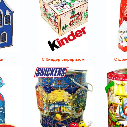
ки
С Киндер сюрпризом
С шок