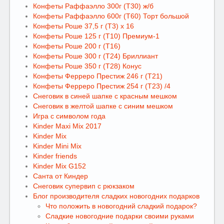
Конфеты Раффаэлло 300г (Т30) ж/б
Конфеты Раффаэлло 600г (Т60) Торт большой
Конфеты Роше 37,5 г (Т3) х 16
Конфеты Роше 125 г (Т10) Премиум-1
Конфеты Роше 200 г (Т16)
Конфеты Роше 300 г (Т24) Бриллиант
Конфеты Роше 350 г (Т28) Конус
Конфеты Ферреро Престиж 246 г (Т21)
Конфеты Ферреро Престиж 254 г (Т23) /4
Снеговик в синей шапке с красным мешком
Снеговик в желтой шапке с синим мешком
Игра с символом года
Kinder Maxi Mix 2017
Kinder Mix
Kinder Mini Mix
Kinder friends
Kinder Mix G152
Санта от Киндер
Снеговик супервип с рюкзаком
Блог производителя сладких новогодних подарков
Что положить в новогодний сладкий подарок?
Сладкие новогодние подарки своими руками