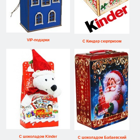
VIP-подарки
С Киндер сюрпризом
С шоколадом Kinder
С шоколадом Бабаевский