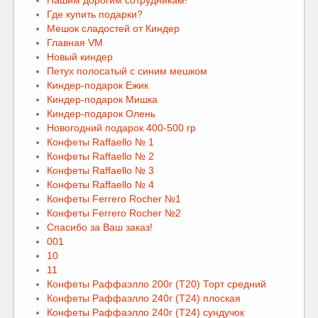
Нашим дорогим сотрудникам!
Где купить подарки?
Мешок сладостей от Киндер
Главная VM
Новый киндер
Петух полосатый с синим мешком
Киндер-подарок Ежик
Киндер-подарок Мишка
Киндер-подарок Олень
Новогодний подарок 400-500 гр
Конфеты Raffaello № 1
Конфеты Raffaello № 2
Конфеты Raffaello № 3
Конфеты Raffaello № 4
Конфеты Ferrero Rocher №1
Конфеты Ferrero Rocher №2
Спасибо за Ваш заказ!
001
10
11
Конфеты Раффаэлло 200г (Т20) Торт средний
Конфеты Раффаэлло 240г (Т24) плоская
Конфеты Раффаэлло 240г (Т24) сундучок