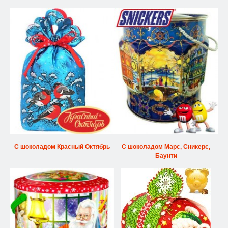
С шоколадом Красный Октябрь
С шоколадом Марс, Сникерс,
Баунти