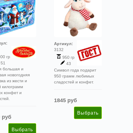
кул:
Артикул:
3132
00 гр
950 гр
51
43
я большая и
Символ года подарит
вая новогодняя
950 грамм любимых
вка из жести и
сладостей и конфет.
й килограмм
х конфет и
стей.
1845 руб
 руб