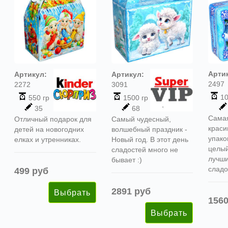
Арти
Артикул:
Артикул:
2497
2272
3091
10
550 гр
1500 гр
35
68
Сама
Отличный подарок для
Самый чудесный,
краси
детей на новогодних
волшебный праздник -
упако
елках и утренниках.
Новый год. В этот день
целы
сладостей много не
лучши
бывает :)
сладо
499 руб
2891 руб
1560