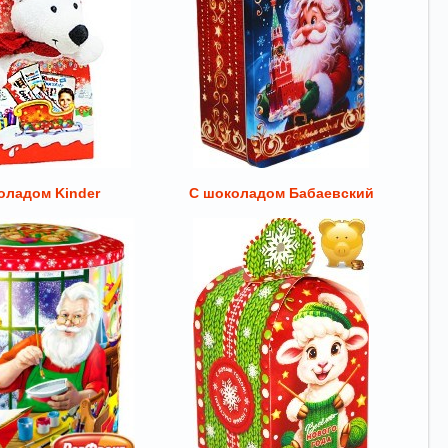
оладом Kinder
С шоколадом Бабаевский