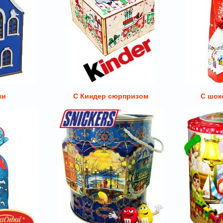
ки
С Киндер сюрпризом
С шок