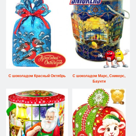
С шоколадом Красный Октябрь
С шоколадом Марс, Сникерс,
Баунти