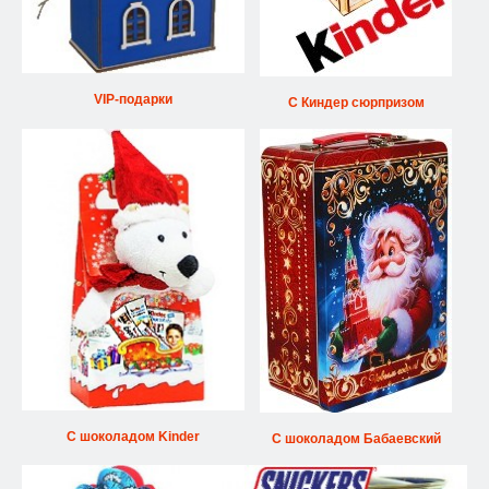
VIP-подарки
С Киндер сюрпризом
С шоколадом Kinder
С шоколадом Бабаевский